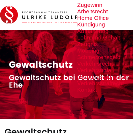
Zugewinn
Arbeitsrecht
Home Office
Kündigung
Abmahnung
Lohn und Gehalt
Zeugnis
Mobbing
Schmerzensgeld
Gewaltschutz
Verkehrsrecht
Verkehrsunfall
Gewaltschutz bei Gewalt in der
Ordnungswidrigkeit
Ehe
Verkehrsstrafrecht
Kontakt
Gewaltschutz