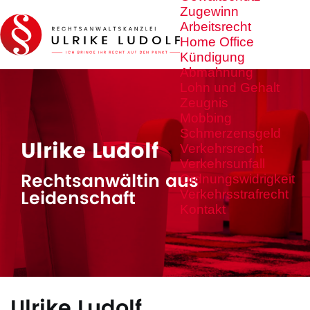
Zugewinn
Arbeitsrecht
Home Office
Kündigung
Abmahnung
Lohn und Gehalt
Zeugnis
Mobbing
Schmerzensgeld
Ulrike Ludolf
Verkehrsrecht
Verkehrsunfall
Rechtsanwältin aus
Ordnungswidrigkeit
Leidenschaft
Verkehrsstrafrecht
Kontakt
Ulrike Ludolf